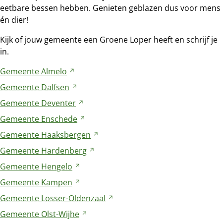
eetbare bessen hebben. Genieten geblazen dus voor mens
én dier!
Kijk of jouw gemeente een Groene Loper heeft en schrijf je
in.
Gemeente
Almelo
Verwijst
naar
Gemeente
Dalfsen
Verwijst
een
naar
Gemeente
Deventer
Verwijst
andere
een
naar
Gemeente
Enschede
website
Verwijst
andere
een
naar
Gemeente
Haaksbergen
website
Verwijst
andere
een
naar
Gemeente
Hardenberg
website
Verwijst
andere
een
naar
Gemeente
Hengelo
Verwijst
website
andere
een
naar
Gemeente
Kampen
Verwijst
website
andere
een
naar
Gemeente
Losser-Oldenzaal
website
Verwijst
andere
een
naar
Gemeente
Olst-Wijhe
website
Verwijst
andere