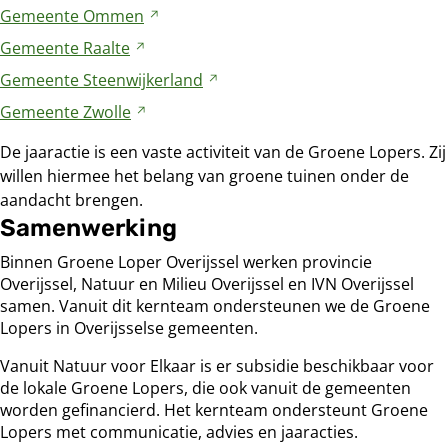
een
naar
Gemeente
Ommen
Verwijst
website
andere
een
naar
Gemeente
Raalte
Verwijst
website
andere
een
naar
Gemeente
Steenwijkerland
website
Verwijst
andere
een
naar
Gemeente
Zwolle
Verwijst
website
andere
een
naar
website
De jaaractie is een vaste activiteit van de Groene Lopers. Zij
andere
een
willen hiermee het belang van groene tuinen onder de
website
andere
aandacht brengen.
website
Samenwerking
Binnen Groene Loper Overijssel werken provincie
Overijssel, Natuur en Milieu Overijssel en IVN Overijssel
samen. Vanuit dit kernteam ondersteunen we de Groene
Lopers in Overijsselse gemeenten.
Vanuit Natuur voor Elkaar is er subsidie beschikbaar voor
de lokale Groene Lopers, die ook vanuit de gemeenten
worden gefinancierd. Het kernteam ondersteunt Groene
Lopers met communicatie, advies en jaaracties.