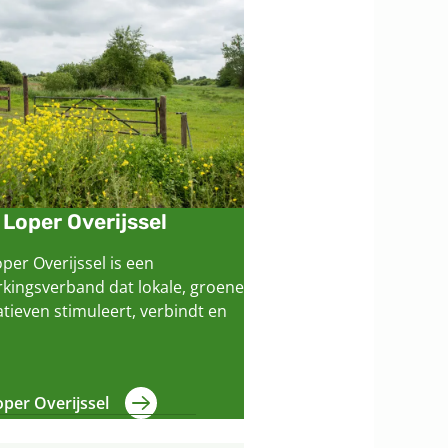
Loper Overijssel
per Overijssel is een
ingsverband dat lokale, groene
atieven stimuleert, verbindt en
per Overijssel