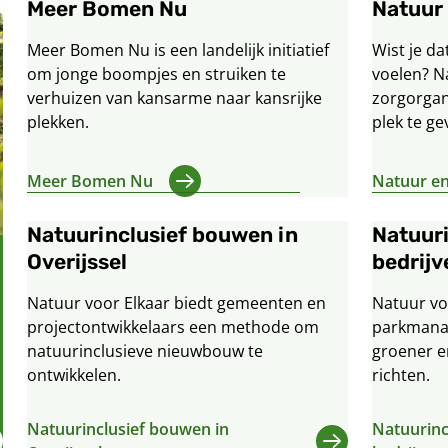
Meer Bomen Nu
Natuur
Meer Bomen Nu is een landelijk initiatief
Wist je da
om jonge boompjes en struiken te
voelen? N
verhuizen van kansarme naar kansrijke
zorgorgan
plekken.
plek te ge
Meer Bomen Nu
Natuur e
Natuurinclusief bouwen in
Natuur
Overijssel
bedrijv
Natuur voor Elkaar biedt gemeenten en
Natuur vo
projectontwikkelaars een methode om
parkmanag
natuurinclusieve nieuwbouw te
groener e
ontwikkelen.
richten.
Natuurinclusief bouwen in
Natuurinc