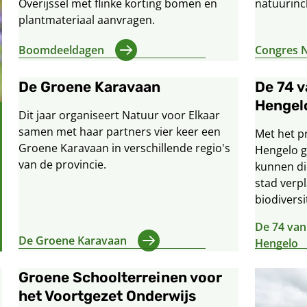
Overijssel met flinke korting bomen en
natuurinc
plantmateriaal aanvragen.
Boomdeeldagen
Congres N
De Groene Karavaan
De 74 v
Hengel
Dit jaar organiseert Natuur voor Elkaar
samen met haar partners vier keer een
Met het p
Groene Karavaan in verschillende regio's
Hengelo g
van de provincie.
kunnen di
stad verp
biodiversit
De 74 van
De Groene Karavaan
Hengelo
Groene Schoolterreinen voor
het Voortgezet Onderwijs