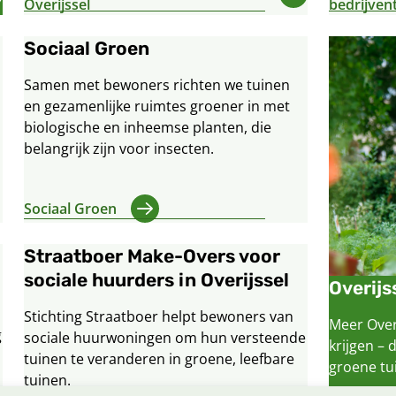
Overijssel
bedrijven
Sociaal Groen
Samen met bewoners richten we tuinen
en gezamenlijke ruimtes groener in met
biologische en inheemse planten, die
belangrijk zijn voor insecten.
Sociaal Groen
Straatboer Make-Overs voor
sociale huurders in Overijssel
Overijs
Stichting Straatboer helpt bewoners van
Meer Over
g
sociale huurwoningen om hun versteende
krijgen – 
tuinen te veranderen in groene, leefbare
groene tui
tuinen.