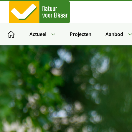
Direct
naar
hoofdinhoud
Actueel
Projecten
Aanbod
Home