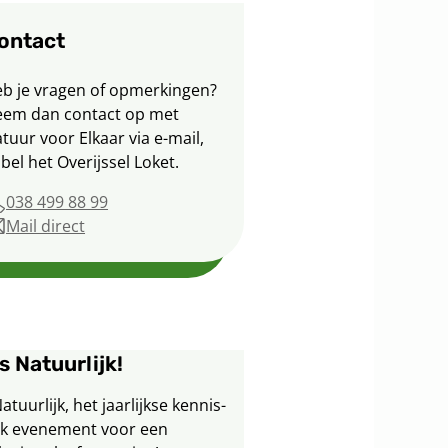
ontact
b je vragen of opmerkingen?
em dan contact op met
tuur voor Elkaar via e-mail,
 bel het Overijssel Loket.
Telefoonnummer
038 499 88 99
Mail direct
naar
natuurvoorelkaar@overijssel.nl
 Natuurlijk!
tuurlijk, het jaarlijkse kennis-
k evenement voor een