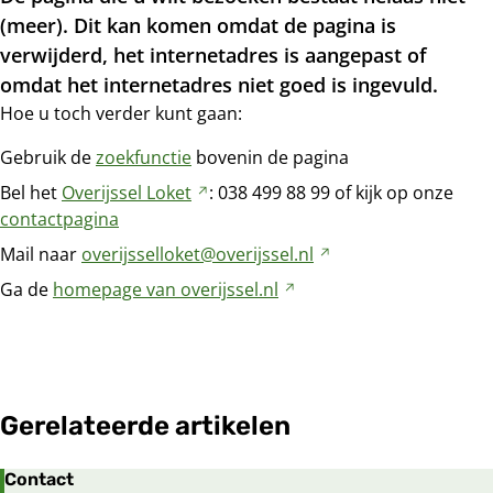
(meer). Dit kan komen omdat de pagina is
verwijderd, het internetadres is aangepast of
omdat het internetadres niet goed is ingevuld.
Hoe u toch verder kunt gaan:
Gebruik de
zoekfunctie
bovenin de pagina
Bel het
Overijssel
Loket
Verwijst
: 038
499
88
99 of kijk op onze
contactpagina
naar
een
Mail naar
overijsselloket@overijssel.nl
Verwijst
andere
naar
Ga de
homepage van
overijssel.nl
Verwijst
website
een
naar
andere
een
website
andere
website
Gerelateerde artikelen
Contact