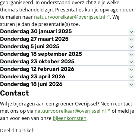
georganiseerd. In onderstaand overzicht zie je welke
thema’s behandeld zijn. Presentaties kun je opvragen door
te mailen naar
natuurvoorelkaar@overijssel.nl
Verwijst
. Wij
sturen je dan de presentatie(s) toe.
naar
een
Donderdag 30 januari 2025
andere
Donderdag 27 maart 2025
website
Donderdag 5 juni 2025
Donderdag 18 september 2025
Donderdag 23 oktober 2025
Donderdag 12 februari 2026
Donderdag 23 april 2026
Donderdag 18 juni 2026
Contact
Wil je bijdragen aan een groener Overijssel? Neem contact
met ons op via
natuurvoorelkaar@overijssel.nl
Verwijst
of meld je
aan voor een van onze
bijeenkomsten
.
naar
een
Deel dit artikel:
andere