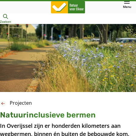
Direct
Menu
naar
Openen
hoofdinhoud
Zoeken
Projecten
Natuurinclusieve bermen
In Overijssel zijn er honderden kilometers aan
wegbermen, binnen én buiten de bebouwde kom.