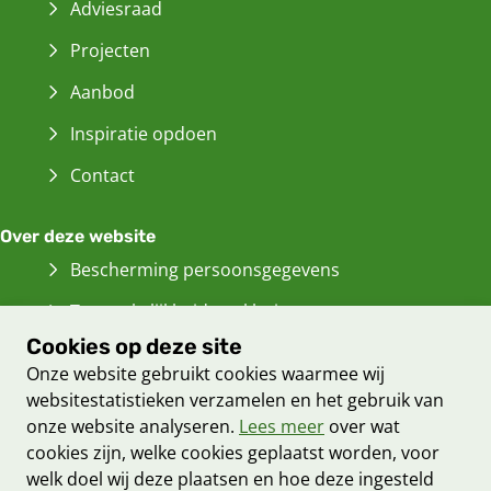
Adviesraad
Projecten
Aanbod
Inspiratie opdoen
Contact
Over deze website
Bescherming persoonsgegevens
Toegankelijkheidsverklaring
Cookies op deze site
Informatiebeveiliging
Onze website gebruikt cookies waarmee wij
Cookieverklaring
websitestatistieken verzamelen en het gebruik van
onze website analyseren.
Lees meer
over wat
Proclaimer
cookies zijn, welke cookies geplaatst worden, voor
Archief van deze
website
(Verwijst
welk doel wij deze plaatsen en hoe deze ingesteld