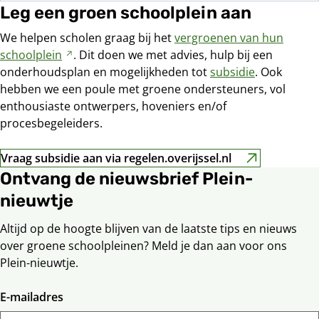
Leg een groen schoolplein aan
We helpen scholen graag bij het
vergroenen van hun
schoolplein
Verwijst
. Dit doen we met advies, hulp bij een
onderhoudsplan en mogelijkheden tot
naar
subsidie
. Ook
hebben we een poule met groene ondersteuners, vol
een
enthousiaste ontwerpers, hoveniers en/of
andere
procesbegeleiders.
website
Vraag subsidie aan via regelen.overijssel.nl
Verwijst
Ontvang de nieuwsbrief Plein-
naar
nieuwtje
een
andere
Altijd op de hoogte blijven van de laatste tips en nieuws
website
over groene schoolpleinen? Meld je dan aan voor ons
Plein-nieuwtje.
E-mailadres