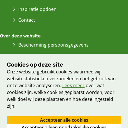
Inspiratie opdoen
Contact
Over deze website
Bescherming persoonsgegevens
Toegankelijkheidsverklaring
Cookies op deze site
Informatiebeveiliging
Onze website gebruikt cookies waarmee wij
Cookieverklaring
websitestatistieken verzamelen en het gebruik van
onze website analyseren.
Lees meer
over wat
Proclaimer
cookies zijn, welke cookies geplaatst worden, voor
Archief van deze
website
(Verwijst
welk doel wij deze plaatsen en hoe deze ingesteld
naar
zijn.
een
andere
Accepteer alle cookies
website)
Accepteer alleen noodzakelijke cookies