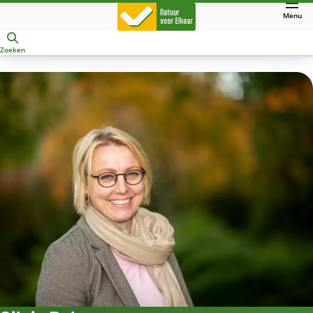
Direct
Menu
naar
Openen
hoofdinhoud
Zoeken