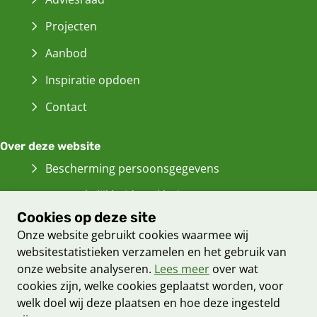
Projecten
Aanbod
Inspiratie opdoen
Contact
Over deze website
Bescherming persoonsgegevens
Toegankelijkheidsverklaring
Cookies op deze site
Informatiebeveiliging
Onze website gebruikt cookies waarmee wij
Cookieverklaring
websitestatistieken verzamelen en het gebruik van
onze website analyseren.
Lees meer
over wat
Proclaimer
cookies zijn, welke cookies geplaatst worden, voor
Archief van deze
website
(Verwijst
welk doel wij deze plaatsen en hoe deze ingesteld