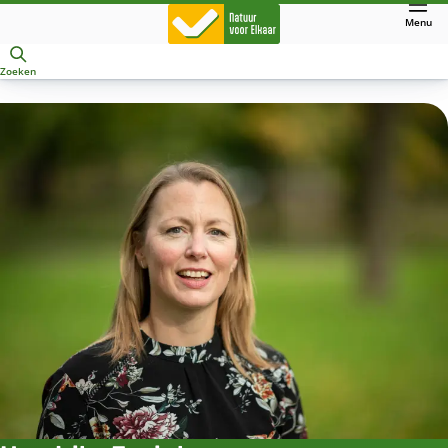
Direct
Menu
naar
Openen
hoofdinhoud
Zoeken