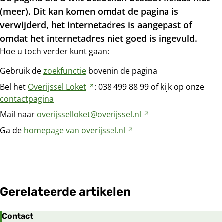
(meer). Dit kan komen omdat de pagina is
verwijderd, het internetadres is aangepast of
omdat het internetadres niet goed is ingevuld.
Hoe u toch verder kunt gaan:
Gebruik de
zoekfunctie
bovenin de pagina
Bel het
Overijssel
Loket
Verwijst
: 038
499
88
99 of kijk op onze
contactpagina
naar
een
Mail naar
overijsselloket@overijssel.nl
Verwijst
andere
naar
Ga de
homepage van
overijssel.nl
Verwijst
website
een
naar
andere
een
website
andere
website
Gerelateerde artikelen
Contact