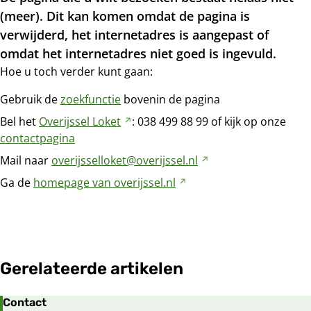
(meer). Dit kan komen omdat de pagina is
verwijderd, het internetadres is aangepast of
omdat het internetadres niet goed is ingevuld.
Hoe u toch verder kunt gaan:
Gebruik de
zoekfunctie
bovenin de pagina
Bel het
Overijssel
Loket
Verwijst
: 038
499
88
99 of kijk op onze
contactpagina
naar
een
Mail naar
overijsselloket@overijssel.nl
Verwijst
andere
naar
Ga de
homepage van
overijssel.nl
Verwijst
website
een
naar
andere
een
website
andere
website
Gerelateerde artikelen
Contact