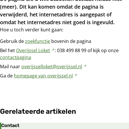
(meer). Dit kan komen omdat de pagina is
verwijderd, het internetadres is aangepast of
omdat het internetadres niet goed is ingevuld.
Hoe u toch verder kunt gaan:
Gebruik de
zoekfunctie
bovenin de pagina
Bel het
Overijssel
Loket
Verwijst
: 038
499
88
99 of kijk op onze
contactpagina
naar
een
Mail naar
overijsselloket@overijssel.nl
Verwijst
andere
naar
Ga de
homepage van
overijssel.nl
Verwijst
website
een
naar
andere
een
website
andere
website
Gerelateerde artikelen
Contact